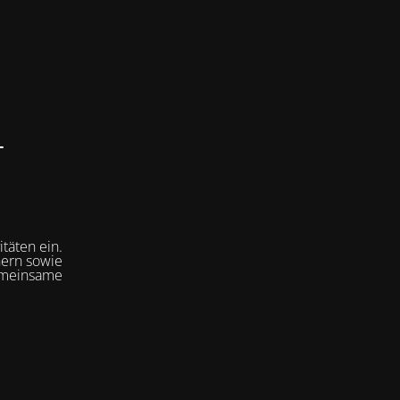
–
s
itäten ein.
nern sowie
gemeinsame