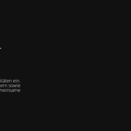
–
s
itäten ein.
nern sowie
gemeinsame